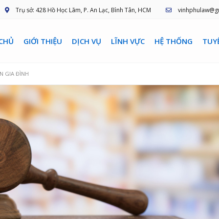
Trụ sở: 428 Hồ Học Lãm, P. An Lạc, Bình Tân, HCM
vinhphulaw@g
CHỦ
GIỚI THIỆU
DỊCH VỤ
LĨNH VỰC
HỆ THỐNG
TUY
N GIA ĐÌNH
nhánh văn phòng
Ban cố vấn luật sư
NGUYỄN THANH HÙNG
Luật sư chuyên nghiệp
M HÀ
yên nghiệp