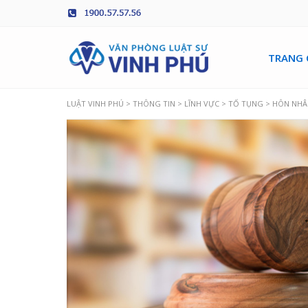
TRANG 
LUẬT VINH PHÚ
>
THÔNG TIN
>
LĨNH VỰC
>
TỐ TỤNG
>
HÔN NHÂ
Trưởng chi 
Đức Hòa
LÊ THỊ KI
Luật sư chu