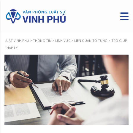
LUẬT VINH PHÚ
>
THÔNG TIN
>
LĨNH VỰC
>
LIÊN QUAN TỐ TỤNG
>
TRỢ GIÚP
PHÁP LÝ