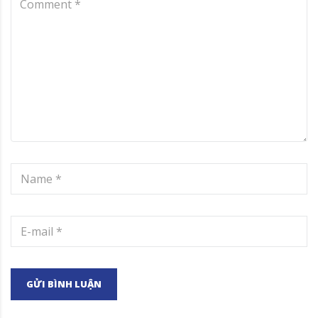
GỬI BÌNH LUẬN