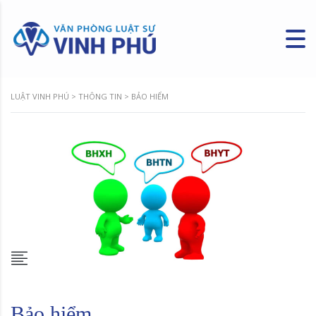
LUẬT VINH PHÚ
>
THÔNG TIN
>
BẢO HIỂM
Bảo hiểm