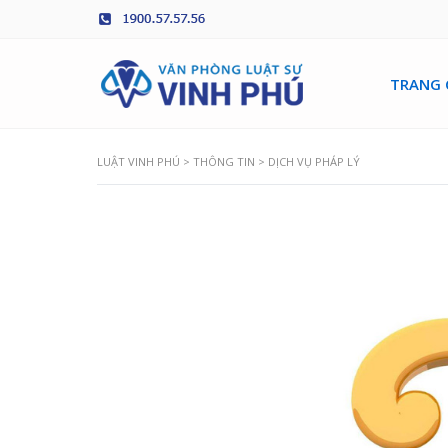
TRANG 
LUẬT VINH PHÚ
>
THÔNG TIN
>
DỊCH VỤ PHÁP LÝ
Trưởng chi 
Đức Hòa
LÊ THỊ KI
Luật sư chu