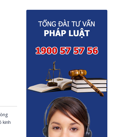
hòng
ó kinh