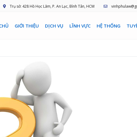
Trụ sở: 428 Hồ Học Lãm, P. An Lạc, Bình Tân, HCM
vinhphulaw@g
CHỦ
GIỚI THIỆU
DỊCH VỤ
LĨNH VỰC
HỆ THỐNG
TUY
nhánh văn phòng
Ban cố vấn luật sư
NGUYỄN THANH HÙNG
Luật sư chuyên nghiệp
M HÀ
yên nghiệp