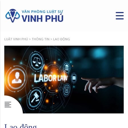
LUẬT VINH PHÚ
>
THÔNG TIN
>
LAO ĐỘNG
Lao động