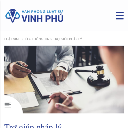
LUẬT VINH PHÚ
>
THÔNG TIN
>
TRỢ GIÚP PHÁP LÝ
Trợ giúp pháp lý