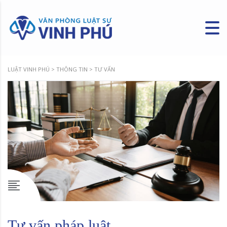
LUẬT VINH PHÚ
>
THÔNG TIN
>
TƯ VẤN
Tư vấn pháp luật